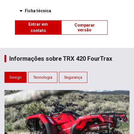
Ficha técnica
Entrar em
Comparar
versão
contato
Informações sobre TRX 420 FourTrax
Design
Tecnologia
Segurança