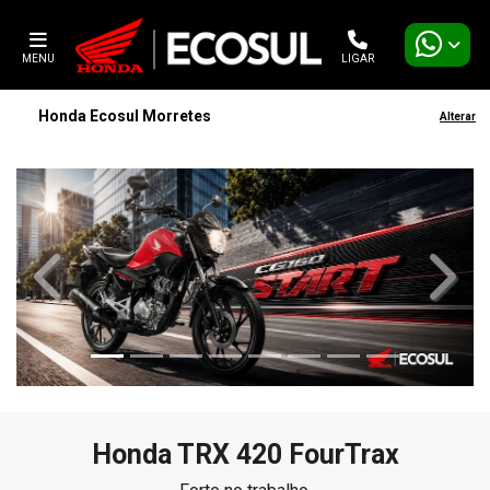
MENU
LIGAR
Honda Ecosul Morretes
Alterar
templates.template-01.components.carousel.texts.contro
templa
Honda
TRX 420 FourTrax