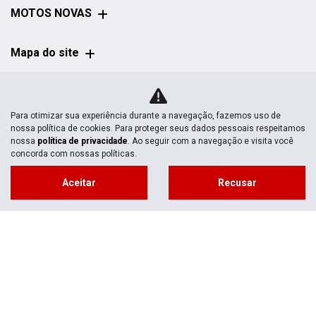
MOTOS NOVAS
Mapa do site
POLÍTICA DE
PRIVACIDADE
Para otimizar sua experiência durante a navegação, fazemos uso de
nossa política de cookies. Para proteger seus dados pessoais respeitamos
nossa
política de privacidade
. Ao seguir com a navegação e visita você
Honda Ecosul Morretes | Ecosul Motos
concorda com nossas políticas.
CNPJ: 07.802.376/0008-35
Aceitar
Recusar
No trânsito, enxergar o outro salva
vidas.