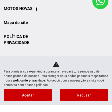
MOTOS NOVAS
Mapa do site
POLÍTICA DE
PRIVACIDADE
Honda Ecosul Morretes | Ecosul Motos
CNPJ: 07.802.376/0008-35
Para otimizar sua experiência durante a navegação, fazemos uso de
nossa política de cookies. Para proteger seus dados pessoais respeitamos
nossa
política de privacidade
. Ao seguir com a navegação e visita você
concorda com nossas políticas.
No trânsito, enxergar o outro salva
Aceitar
Recusar
vidas.