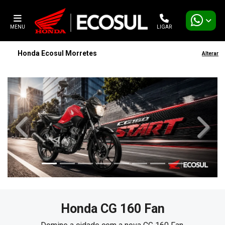
MENU
LIGAR
Honda Ecosul Morretes
Alterar
templates.template-01.components.carousel.texts.contro
templa
Honda
CG 160 Fan