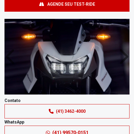
AGENDE SEU TEST-RIDE
Anterior
Próx
Contato
(41) 3462-4000
WhatsApp
(41) 99570-0151