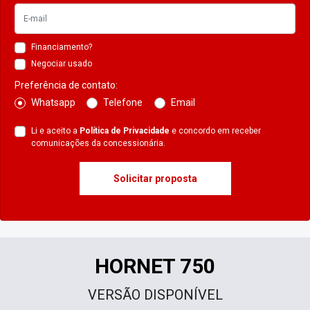
Financiamento?
Negociar usado
Preferência de contato:
Whatsapp
Telefone
Email
Li e aceito a
Política de Privacidade
e concordo em receber
comunicações da concessionária.
Solicitar proposta
HORNET 750
VERSÃO DISPONÍVEL