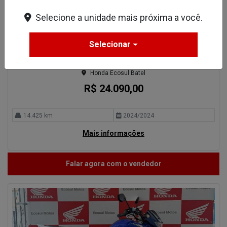
Selecione a unidade mais próxima a você.
Compartilhe
Selecionar
Honda
HONDA CB 300 300F TWISTER ABS FLEX MANUAL 2024
Honda Ecosul Batel
R$ 24.090,00
14.425 km
2024/2024
Mais informações
Falar agora com o vendedor