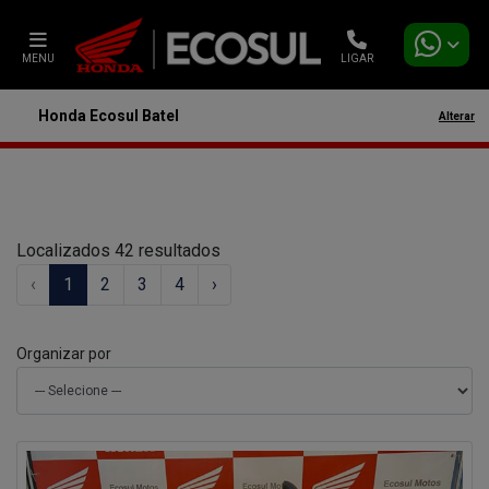
MENU
LIGAR
Honda Ecosul Batel
Alterar
Filtrar
Localizados 42 resultados
‹
1
2
3
4
›
Organizar por