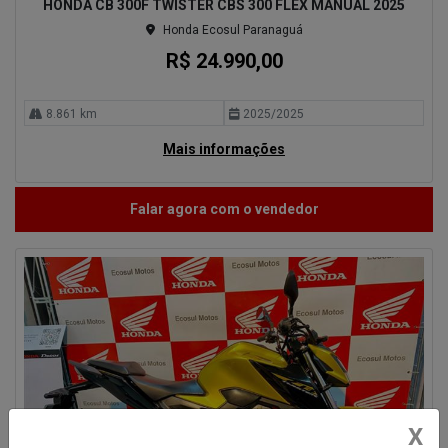
HONDA CB 300F TWISTER CBS 300 FLEX MANUAL 2025
Honda Ecosul Paranaguá
R$ 24.990,00
8.861 km
2025/2025
Mais informações
Falar agora com o vendedor
X