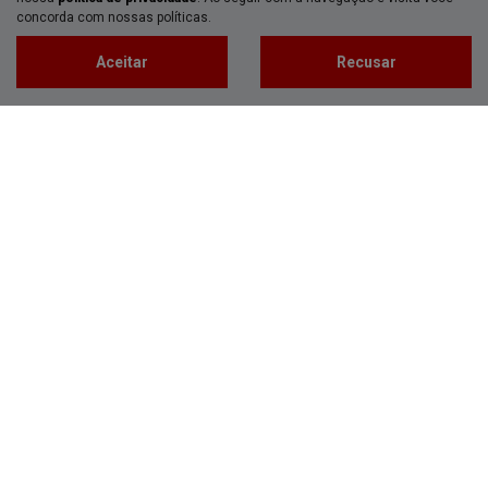
concorda com nossas políticas.
Compartilhe
Aceitar
Recusar
Yamaha
YAMAHA XTZ /XTZ250 LANDER 250 GASOLINA MANUAL
2022
Honda Ecosul Paranaguá
R$ 21.590,00
27.425 km
2021/2022
Mais informações
Falar agora com o vendedor
‹
1
2
3
4
›