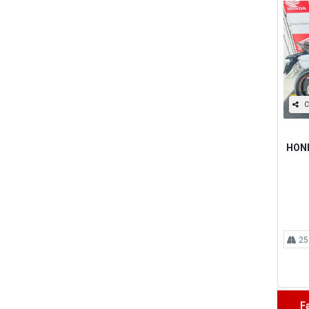
C
HOND
25
F