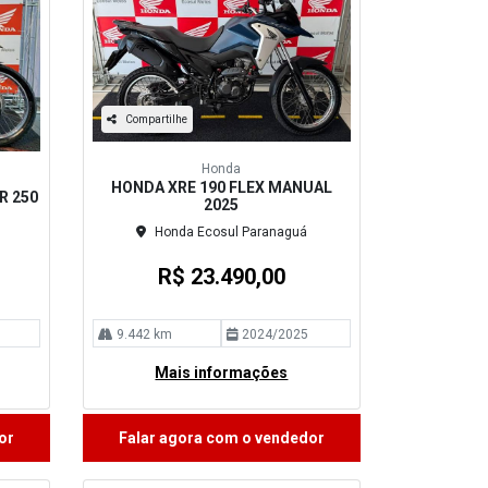
Compartilhe
Honda
HONDA XRE 190 FLEX MANUAL
R 250
2025
3
Honda Ecosul Paranaguá
R$ 23.490,00
9.442 km
2024/2025
Mais informações
or
Falar agora com o vendedor