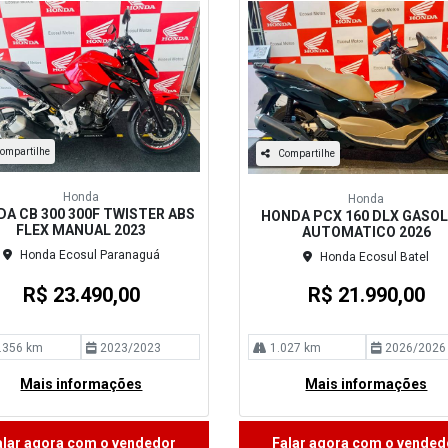
ompartilhe
Compartilhe
Honda
Honda
A CB 300 300F TWISTER ABS
HONDA PCX 160 DLX GASOL
FLEX MANUAL 2023
AUTOMATICO 2026
Honda Ecosul Paranaguá
Honda Ecosul Batel
R$ 23.490,00
R$ 21.990,00
.356 km
2023/2023
1.027 km
2026/2026
Mais informações
Mais informações
alar agora com o vendedor
Falar agora com o vended