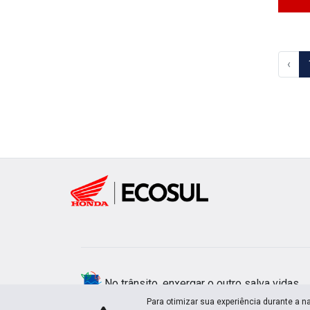
‹
No trânsito, enxergar o outro salva vidas.
Para otimizar sua experiência durante a n