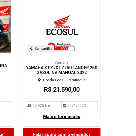
Compartilhe
Yamaha
INA
YAMAHA XTZ /XTZ250 LANDER 250
GASOLINA MANUAL 2022
Honda Ecosul Paranaguá
R$ 21.590,00
27.425 km
2021/2022
Mais informações
or
Falar agora com o vendedor