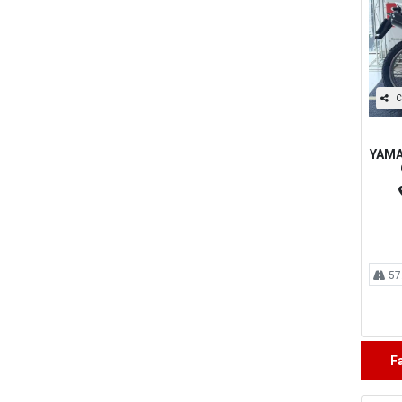
C
YAMA
57
F