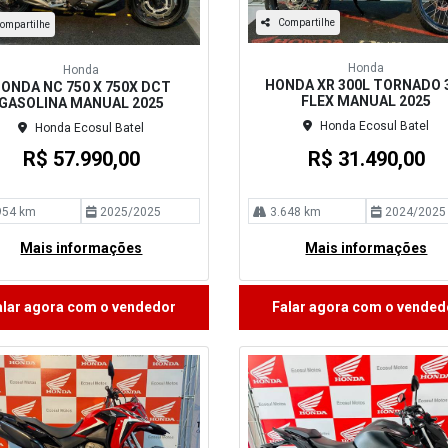
Compartilhe
ompartilhe
Honda
Honda
HONDA XR 300L TORNADO 
ONDA NC 750 X 750X DCT
FLEX MANUAL 2025
GASOLINA MANUAL 2025
Honda Ecosul Batel
Honda Ecosul Batel
R$ 57.990,00
R$ 31.490,00
954 km
2025/2025
3.648 km
2024/2025
Mais informações
Mais informações
alar agora com o vendedor
Falar agora com o vended