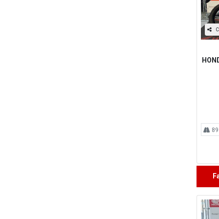
C
HOND
89
F