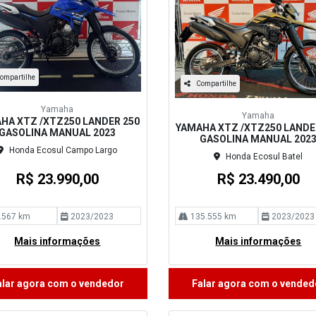
ompartilhe
Compartilhe
Yamaha
Yamaha
HA XTZ /XTZ250 LANDER 250
YAMAHA XTZ /XTZ250 LANDE
GASOLINA MANUAL 2023
GASOLINA MANUAL 202
Honda Ecosul Campo Largo
Honda Ecosul Batel
R$ 23.990,00
R$ 23.490,00
.567 km
2023/2023
135.555 km
2023/2023
Mais informações
Mais informações
alar agora com o vendedor
Falar agora com o vended