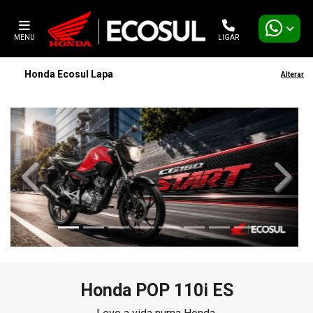
MENU
LIGAR
Honda Ecosul Lapa
Alterar
templates.template-01.components.carousel.texts.contro
templa
Honda
POP 110i ES