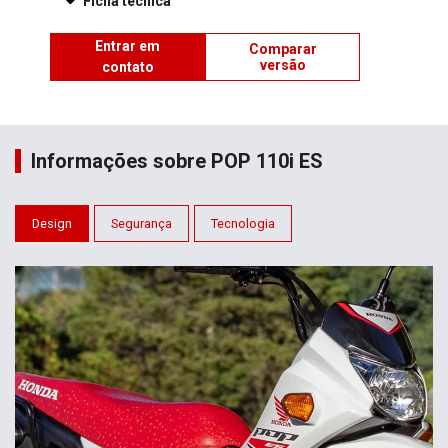
Ficha técnica
Entrar em
Comparar
versão
contato
Informações sobre POP 110i ES
Design
Segurança
Tecnologia