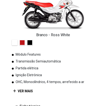
Módulo Features
Transmissão Semiautomática
Partida elétrica
Ignição Eletrônica
OHC, Monocilíndrico, 4 tempos, arrefecido a ar
VER MAIS
Ficha técnica
Entrar em
Comparar
versão
contato
Informações sobre POP 110i ES