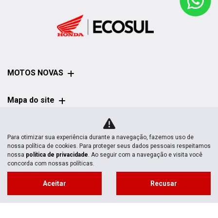
MOTOS NOVAS
Mapa do site
POLÍTICA DE
Para otimizar sua experiência durante a navegação, fazemos uso de
PRIVACIDADE
nossa política de cookies. Para proteger seus dados pessoais respeitamos
nossa
política de privacidade
. Ao seguir com a navegação e visita você
concorda com nossas políticas.
Aceitar
Recusar
No trânsito, enxergar o outro salva