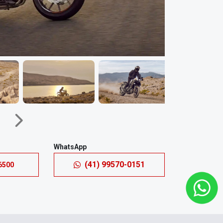
Próximo
WhatsApp
(41) 99570-0151
6500