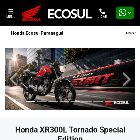
MENU
LIGAR
Honda Ecosul Paranaguá
Alterar
templates.template-01.components.carousel.texts.contro
templa
Honda XR300L Tornado Special
Edition