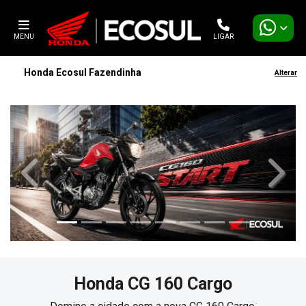
MENU
LIGAR
Honda Ecosul Fazendinha
Alterar
templates.template-01.components.carousel.texts.contro
templa
Honda
CG 160 Cargo