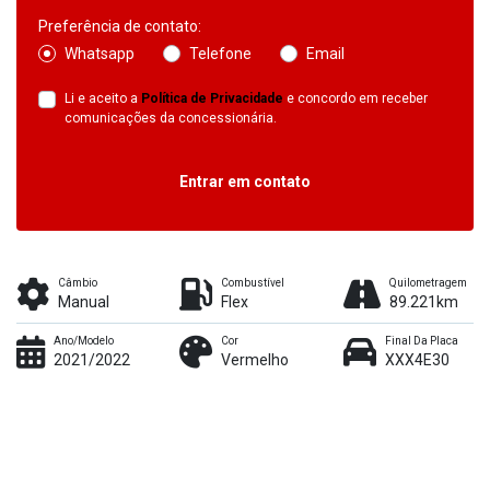
Preferência de contato:
Whatsapp
Telefone
Email
Li e aceito a
Política de Privacidade
e concordo em receber
comunicações da concessionária.
Entrar em contato
Câmbio
Combustível
Quilometragem
Manual
Flex
89.221km
Ano/Modelo
Cor
Final Da Placa
2021/2022
Vermelho
XXX4E30