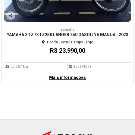
Co
mp
Yamaha
arti
YAMAHA XTZ /XTZ250 LANDER 250 GASOLINA MANUAL 2023
lhe
Honda Ecosul Campo Largo
R$ 23.990,00
57.567 km
2023/2023
Mais informações