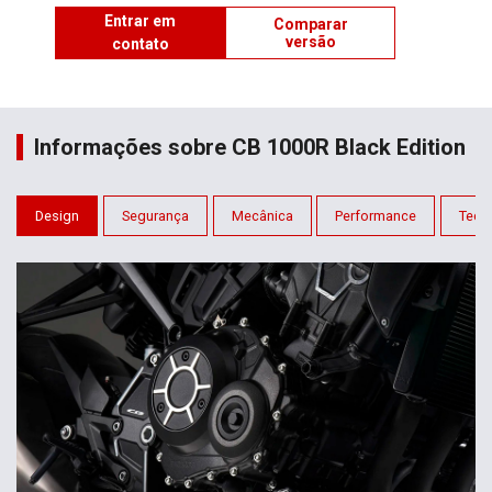
Entrar em
Comparar
versão
contato
Informações sobre CB 1000R Black Edition
Design
Segurança
Mecânica
Performance
Tecn