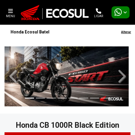
MENU
LIGAR
Honda Ecosul Batel
Alterar
templates.template-01.components.carousel.texts.contro
templa
Honda
CB 1000R Black Edition