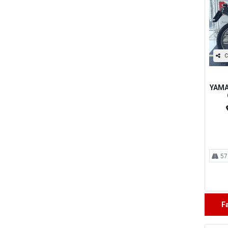
C
YAMA
57
F