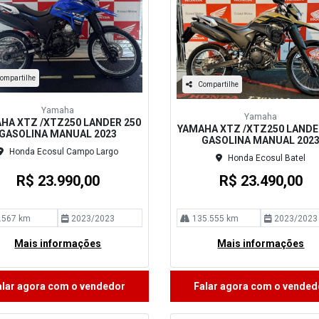
ompartilhe
Compartilhe
Yamaha
Yamaha
HA XTZ /XTZ250 LANDER 250
YAMAHA XTZ /XTZ250 LANDE
GASOLINA MANUAL 2023
GASOLINA MANUAL 202
Honda Ecosul Campo Largo
Honda Ecosul Batel
R$ 23.990,00
R$ 23.490,00
.567 km
2023/2023
135.555 km
2023/2023
Mais informações
Mais informações
alar agora com o vendedor
Falar agora com o vended