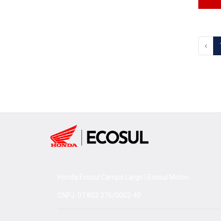
‹
Honda Ecosul Campo Largo | Ecosul Motos
CNPJ: 07.802.376/0002-40