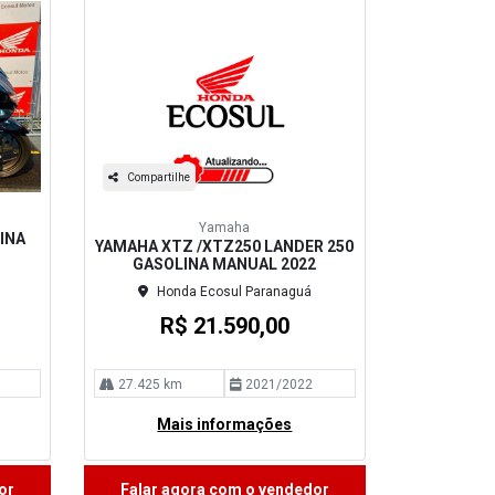
Compartilhe
Yamaha
INA
YAMAHA XTZ /XTZ250 LANDER 250
GASOLINA MANUAL 2022
Honda Ecosul Paranaguá
R$ 21.590,00
27.425 km
2021/2022
Mais informações
or
Falar agora com o vendedor