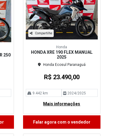
Compartilhe
Honda
HONDA XRE 190 FLEX MANUAL
R 250
2025
3
Honda Ecosul Paranaguá
R$ 23.490,00
9.442 km
2024/2025
Mais informações
or
Falar agora com o vendedor