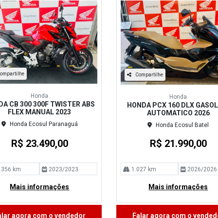
ompartilhe
Compartilhe
Honda
Honda
A CB 300 300F TWISTER ABS
HONDA PCX 160 DLX GASOL
FLEX MANUAL 2023
AUTOMATICO 2026
Honda Ecosul Paranaguá
Honda Ecosul Batel
R$ 23.490,00
R$ 21.990,00
.356 km
2023/2023
1.027 km
2026/2026
Mais informações
Mais informações
alar agora com o vendedor
Falar agora com o vended