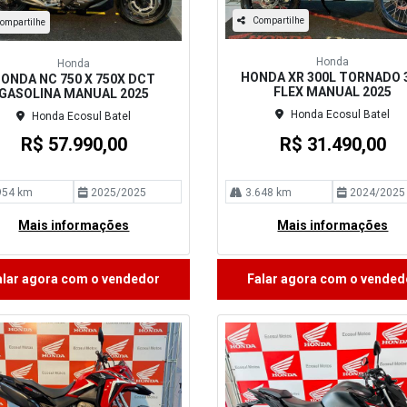
Compartilhe
ompartilhe
Honda
Honda
HONDA XR 300L TORNADO 
ONDA NC 750 X 750X DCT
FLEX MANUAL 2025
GASOLINA MANUAL 2025
Honda Ecosul Batel
Honda Ecosul Batel
R$ 57.990,00
R$ 31.490,00
954 km
2025/2025
3.648 km
2024/2025
Mais informações
Mais informações
alar agora com o vendedor
Falar agora com o vended