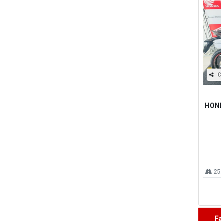
C
HOND
25
F