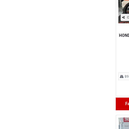
C
HOND
89
F